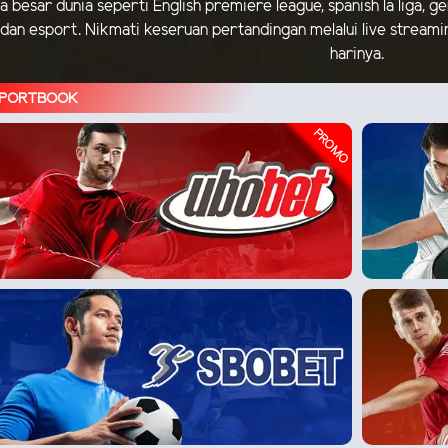
ga besar dunia seperti English premiere league, spanish la liga,
dan esport. Nikmati keseruan pertandingan melalui live strea
harinya.
PORTBOOK
PROMO