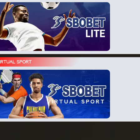
IRTUAL SPORT