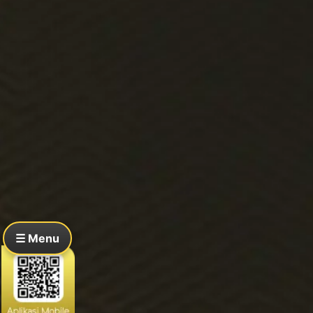
☰ Menu