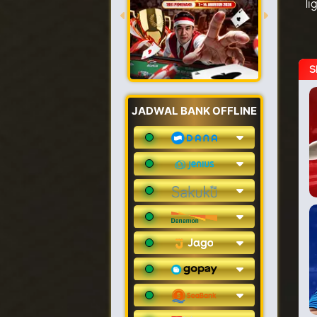
li
S
JADWAL BANK OFFLINE