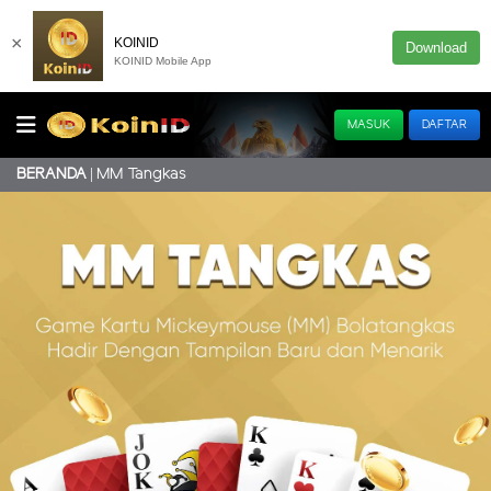
×
KOINID
Download
KOINID Mobile App
MASUK
DAFTAR
MM Tangkas
BERANDA