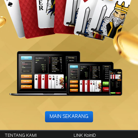
MAIN SEKARANG
TENTANG KAMI
LINK KoinID