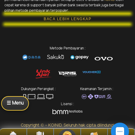
cepat karena di support banyak pilihan bank swasta terbaik juga berbagai
pilihan metode pembayaran terpopuler.
BACA LEBIH LENGKAP
Metode Pembayaran :
Dukungan Perangkat :
Keamanan Terjamin :
☰ Menu
Lisensi :
Copyright © - KOINID. Seluruh hak cipta dilindungi