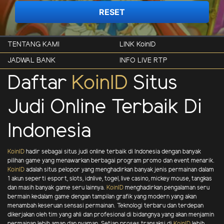
RESET
TENTANG KAMI
LINK KoinID
JADWAL BANK
INFO LIVE RTP
Daftar
KoinID
Situs
Judi Online Terbaik Di
Indonesia
KoinID
hadir sebagai situs judi online terbaik di Indonesia dengan banyak
pilihan game yang menawarkan berbagai program promo dan event menarik.
KoinID
adalah situs pelopor yang menghadirkan banyak jenis permainan dalam
1 akun seperti esport, slots, idnlive, togel, live casino, mickey mouse, tangkas
dan masih banyak game seru lainnya.
KoinID
menghadirkan pengalaman seru
bermain kedalam game dengan tampilan grafik yang modern yang akan
menambah keseruan sensasi permainan. Teknologi terbaru dan terdepan
dikerjakan oleh tim yang ahli dan profesional di bidangnya yang akan menjamin
permainan lebih aman dan nyaman. Setiap proses transaksi di
KoinID
lebih