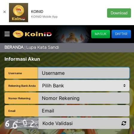
×
KOINID
Download
KOINID Mobile App
MASUK
DAFTAR
Lupa Kata Sandi
BERANDA
Informasi Akun
Username
Rekening Bank Anda
Nomor Rekening
Email