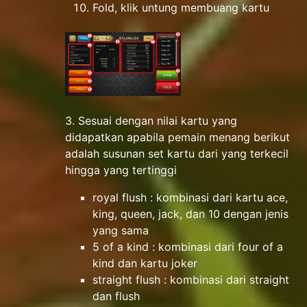
Fold, klik untung membuang kartu
3. Sesuai dengan nilai kartu yang
didapatkan apabila pemain menang berikut
adalah susunan set kartu dari yang terkecil
hingga yang tertinggi
royal flush : kombinasi dari kartu ace,
king, queen, jack, dan 10 dengan jenis
yang sama
5 of a kind : kombinasi dari four of a
kind dan kartu joker
straight flush : kombinasi dari straight
dan flush