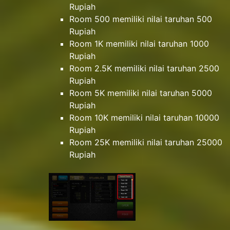
Rupiah
Room 500 memiliki nilai taruhan 500
Rupiah
Room 1K memiliki nilai taruhan 1000
Rupiah
Room 2.5K memiliki nilai taruhan 2500
Rupiah
Room 5K memiliki nilai taruhan 5000
Rupiah
Room 10K memiliki nilai taruhan 10000
Rupiah
Room 25K memiliki nilai taruhan 25000
Rupiah