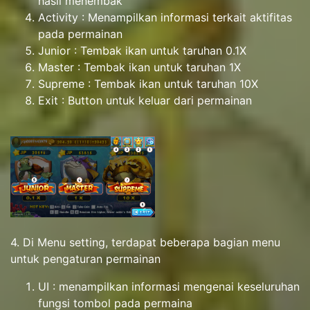
hasil menembak
Activity : Menampilkan informasi terkait aktifitas
pada permainan
Junior : Tembak ikan untuk taruhan 0.1X
Master : Tembak ikan untuk taruhan 1X
Supreme : Tembak ikan untuk taruhan 10X
Exit : Button untuk keluar dari permainan
4. Di Menu setting, terdapat beberapa bagian menu
untuk pengaturan permainan
UI : menampilkan informasi mengenai keseluruhan
fungsi tombol pada permaina