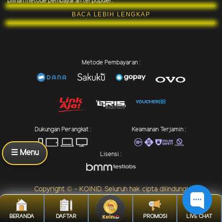
pilihan metode pembayaran terpopuler.
BACA LEBIH LENGKAP
Metode Pembayaran :
Dukungan Perangkat :
Keamanan Terjamin :
☰ Menu
Lisensi :
Copyright © - KOINID. Seluruh hak cipta dilindungi
BERANDA
DAFTAR
PROMOSI
LIVE CHAT