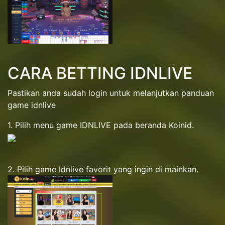
CARA BETTING IDNLIVE
Pastikan anda sudah login untuk melanjutkan panduan
game idnlive
1. Pilih menu game IDNLIVE pada beranda Koinid.
2. Pilih game Idnlive favorit yang ingin di mainkan.