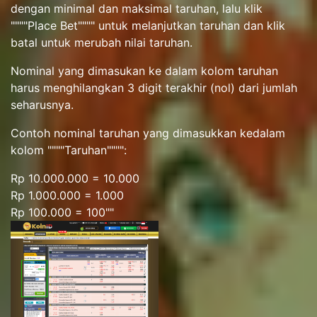
dengan minimal dan maksimal taruhan, lalu klik
""""Place Bet"""" untuk melanjutkan taruhan dan klik
batal untuk merubah nilai taruhan.
Nominal yang dimasukan ke dalam kolom taruhan
harus menghilangkan 3 digit terakhir (nol) dari jumlah
seharusnya.
Contoh nominal taruhan yang dimasukkan kedalam
kolom """"Taruhan"""":
Rp 10.000.000 = 10.000
Rp 1.000.000 = 1.000
Rp 100.000 = 100""