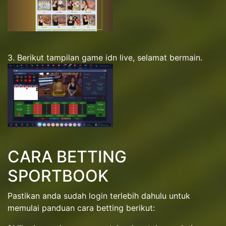
3. Berikut tampilan game idn live, selamat bermain.
CARA BETTING
SPORTBOOK
Pastikan anda sudah login terlebih dahulu untuk
memulai panduan cara betting berikut: