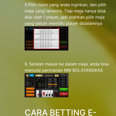
5.Pilih room yang anda inginkan, dan pilih
meja yang tersedia. Tiap meja hanya bisa
diisi oleh 1 player, jadi silahkan pilih meja
yang belum memiliki player didalamnya
6. Setelah masuk ke dalam meja, anda bisa
memulai permainan MM BOLATANGKAS
CARA BETTING E-