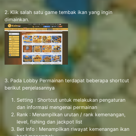
2. Klik salah satu game tembak ikan yang ingin
dimainkan.
3. Pada Lobby Permainan terdapat beberapa shortcut
berikut penjelasannya
Setting : Shortcut untuk melakukan pengaturan
dan informasi mengenai permainan
Rank : Menampilkan urutan / rank kemenangan,
level, fishing dan jackpot list
Bet Info : Menampilkan riwayat kemenangan ikan