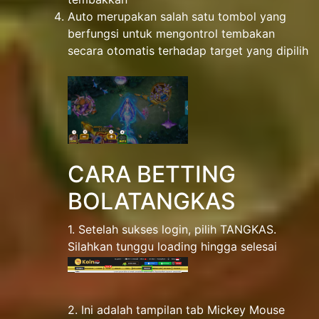
Auto merupakan salah satu tombol yang
berfungsi untuk mengontrol tembakan
secara otomatis terhadap target yang dipilih
CARA BETTING
BOLATANGKAS
1. Setelah sukses login, pilih TANGKAS.
Silahkan tunggu loading hingga selesai
2. Ini adalah tampilan tab Mickey Mouse